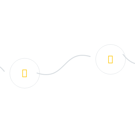
uz ?
Profesyonel Temi
Hijyenik ve Güvenli Yıka
rün Teslim Alma
inizden Ürünlerinizi Alıyoruz