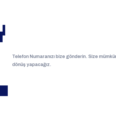
Sizi Arayalım
Telefon Numaranızı bize gönderin. Size mümkün
dönüş yapacağız.
Akpak Halı Yıkama, halı yıkama ve temizlik