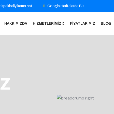
kpakhaliyikama.net
Google Haritalarda Biz
HAKKIMIZDA
HIZMETLERIMIZ
FIYATLARIMIZ
BLOG
ız