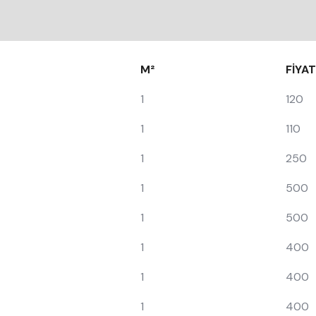
M²
FİYAT
1
120
1
110
1
250
1
500
1
500
1
400
1
400
1
400