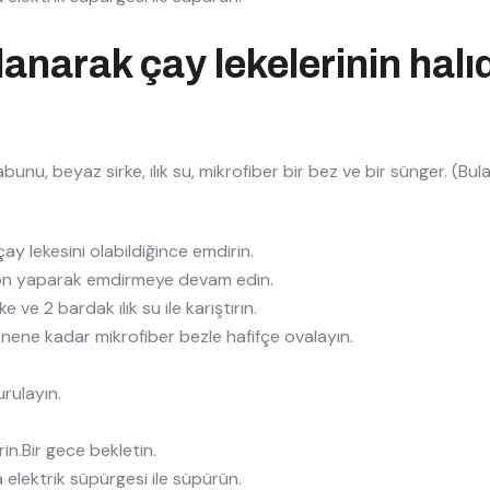
anarak çay lekelerinin halı
sabunu, beyaz sirke, ılık su, mikrofiber bir bez ve bir sünger. (B
ay lekesini olabildiğince emdirin.
on yaparak emdirmeye devam edin.
 ve 2 bardak ılık su ile karıştırın.
enene kadar mikrofiber bezle hafifçe ovalayın.
rulayın.
rin.Bir gece bekletin.
lektrik süpürgesi ile süpürün.