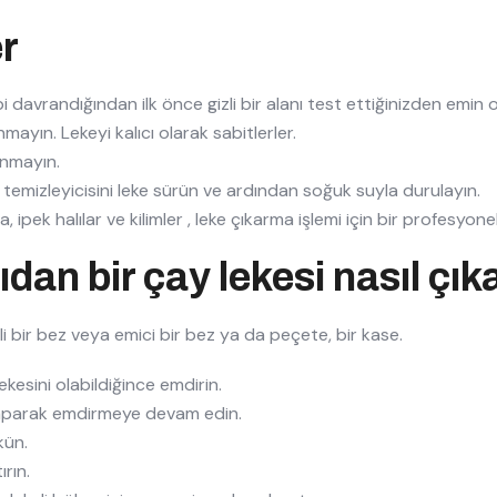
er
 davrandığından ilk önce gizli bir alanı test ettiğinizden emin o
ayın. Lekeyi kalıcı olarak sabitlerler.
anmayın.
 temizleyicisini leke sürün ve ardından soğuk suyla durulayın.
a, ipek halılar ve kilimler , leke çıkarma işlemi için bir profesyone
dan bir çay lekesi nasıl çıka
i bir bez veya emici bir bez ya da peçete, bir kase.
kesini olabildiğince emdirin.
aparak emdirmeye devam edin.
kün.
rın.