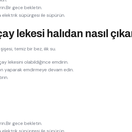
rin.Bir gece bekletin.
lektrik süpürgesi ile süpürün.
ay lekesi halıdan nasıl çıkar
işesi, temiz bir bez, ılık su.
ay lekesini olabildiğince emdirin.
on yaparak emdirmeye devam edin.
ırın.
rin.Bir gece bekletin.
lektrik süpürgesi ile süpürün.