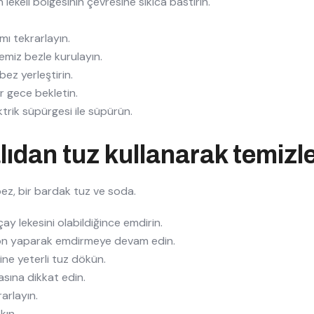
lekeli bölgesinin çevresine sıkıca bastırın.
ı tekrarlayın.
emiz bezle kurulayın.
bez yerleştirin.
Bir gece bekletin.
ik süpürgesi ile süpürün.
alıdan tuz kullanarak temiz
 bez, bir bardak tuz ve soda.
ay lekesini olabildiğince emdirin.
on yaparak emdirmeye devam edin.
ne yeterli tuz dökün.
asına dikkat edin.
rlayın.
kın.