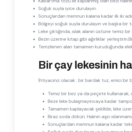
Kabartma tozu ile kaplanmış olan bezi halının 
Soğuk suyla iyice durulayın.
Sonuçlardan memnun kalana kadar ilk iki adım
Bölgeyi soğuk suyla durulayın ve başka bir t
Leke çıktığında, ıslak alanın üstüne temiz bir 
Bezin üzerine kitap gibi ağırlıklar yerleştirin.
Temzilenen alan tamamen kuruduğunda elektr
Bir çay lekesinin h
İhtiyacınız olacak : bir bardak tuz, emici bir
Temiz bir bez ya da peçete kullanarak, ç
Beze leke bulaşmayıncaya kadar tamp
Tamamen kaplayacak şeklilde, leke üzeri
Biraz soda dökün. Halının aşırı ıslanmam
Sonuçlardan memnun kalana kadar tekra
Soğuk suyla durulayın ve kurumaya bıra