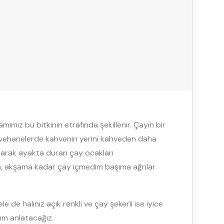
mımız bu bitkinin etrafında şekillenir. Çayın bir
hvehanelerde kahvenin yerini kahveden daha
atarak ayakta duran çay ocakları
mem, akşama kadar çay içmedim başıma ağrılar
 de halınız açık renkli ve çay şekerli ise iyice
dım anlatacağız.