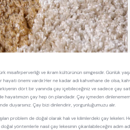
ürk misafirperverliği ve ikram kültürünün simgesidir. Günlük yaşa
 hayati önemi vardır.Her ne kadar adı kahvehane de olsa, ka
Türkiyenin dört bir yanında çay içebileceğiniz ve sadece çay s
tlerinde hayatımızın çay hep ön plandadır. Çay içmeden dinlene
inde duyarsınız. Çay bizi dinlendirir, yorgunluğumuzu alır.
an problem de doğal olarak halı ve kilimlerdeki çay lekeleri. Hele
 doğal yöntemlerle nasıl çay lekesinin çıkarılabileceğini adım a