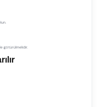
lun.
le götürülmelidir.
rılır