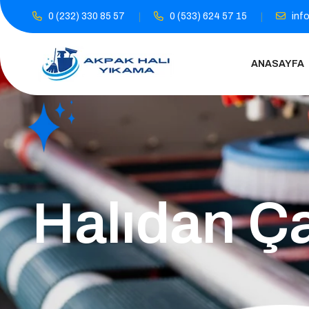
0 (232) 330 85 57
0 (533) 624 57 15
inf
ANASAYFA
Halıdan Ça