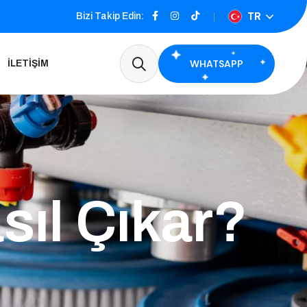
TR
Bizi Takip Edin:
WHATSAPP
İLETIŞIM
sıl Çıkar?