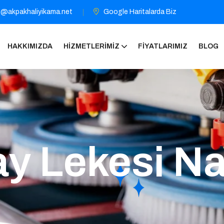
o@akpakhaliyikama.net
Google Haritalarda Biz
HAKKIMIZDA
HIZMETLERIMIZ
FIYATLARIMIZ
BLOG
y Lekesi Na